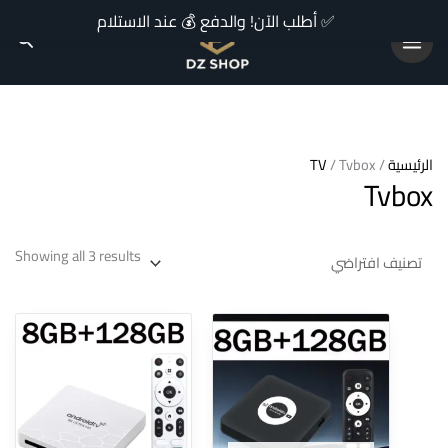
Ski
✅ أطلب الآن! والدفع 💰 عند الاستلام
arch
t
conten
TV
/ Tvbox
/
الرئيسية
Tvbox
Showing all 3 results