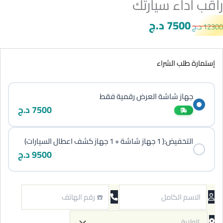
راقب أداء سيارتك
7500
د.ج
12300
د.ج
إستمارة طلب الشراء
جهاز شاشة العرض رقمية فقط
7500
د.ج
التخفيض:( 1 جهاز شاشة + 1 جهاز كشف اعطال السيارات)
9500
د.ج